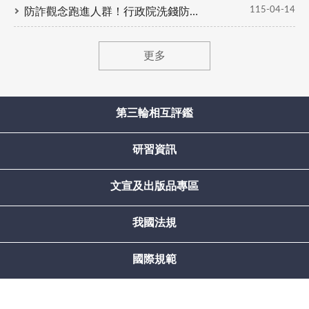
115-04-14
防詐觀念跑進人群！行政院洗錢防制辦公室參與 2026 台新女子路跑活動，寓教於樂強化全民識詐能力
更多
第三輪相互評鑑
研習資訊
文宣及出版品專區
我國法規
國際規範