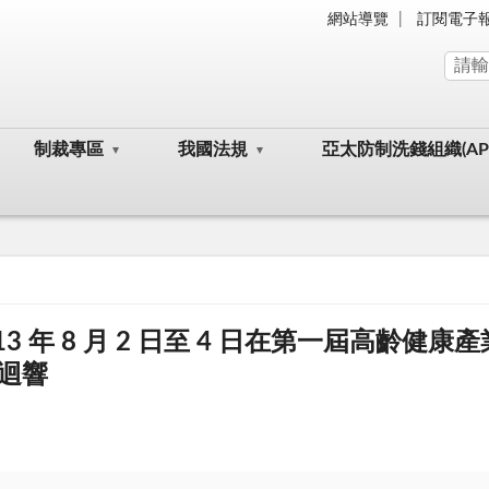
網站導覽
訂閱電子
制裁專區
我國法規
亞太防制洗錢組織(AP
3 年 8 月 2 日至 4 日在第一屆高齡
迴響