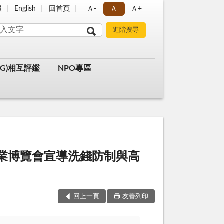
報
English
回首頁
Ａ-
Ａ
Ａ+
G)相互評鑑
NPO專區
健康產業博覽會宣導洗錢防制與高
回上一頁
友善列印