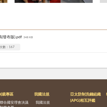
發布版).pdf
348 KB
次數：167
制裁專區
我國法規
亞太防制洗錢組織
(APG)相互評鑑
聯合國安理會決議
我國法規