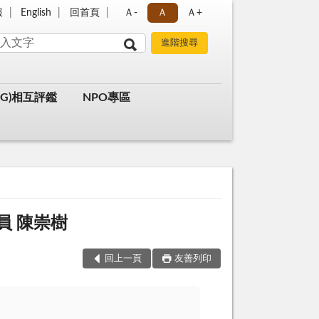
報
English
回首頁
Ａ-
Ａ
Ａ+
G)相互評鑑
NPO專區
員 陳崇樹
回上一頁
友善列印