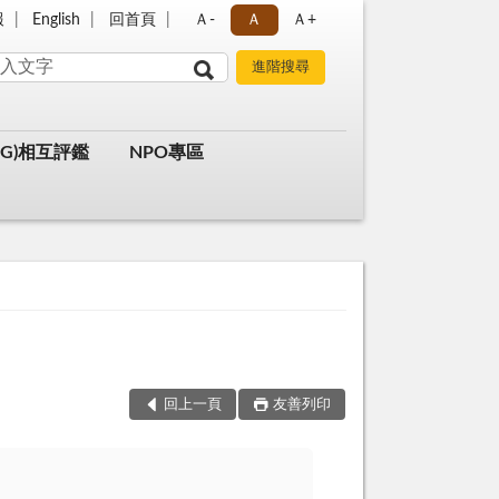
報
English
回首頁
Ａ-
Ａ
Ａ+
G)相互評鑑
NPO專區
回上一頁
友善列印